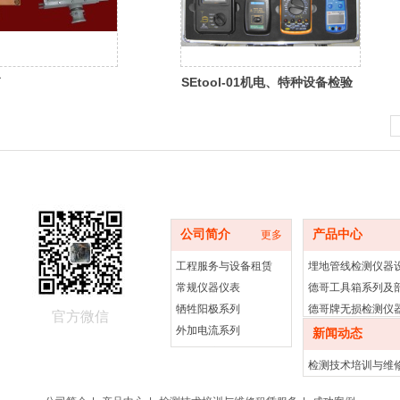
箱
SEtool-01机电、特种设备检验
专用工具箱
品牌简介
产品中心
公司简介
产品中心
更多
工程服务与设备租赁
埋地管线检测仪器
常规仪器仪表
德哥工具箱系列及
牺牲阳极系列
德哥牌无损检测仪
官方微信
外加电流系列
德哥牌电梯检测仪
新闻动态
阴极保护配套系列
防爆起重机车、防
检测技术培训与维
成功案例