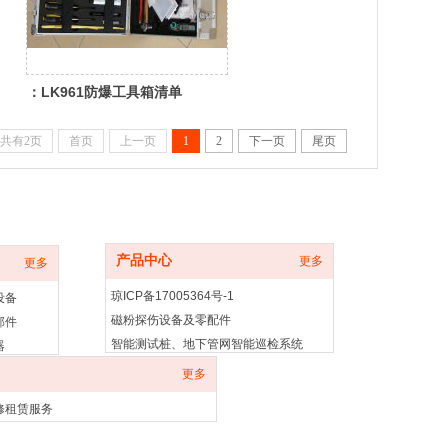
：LK961防爆工具箱清单
共有2页
首页
上一页
1
2
下一页
尾页
产品中心
产品中心
更多
更多
琼ICP备17005364号-1
设备
磁粉探伤设备及零配件
部件
智能测试桩、地下管网智能巡检系统
器
排水管网智能管理系统
器设备
更多
排水管道信息化数据管理系统
爆叉车订制
修租赁服务