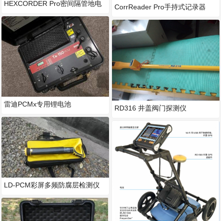
HEXCORDER Pro密间隔管地电
CorrReader Pro手持式记录器
位检测仪
雷迪PCMx专用锂电池
RD316 井盖阀门探测仪
LD-PCM彩屏多频防腐层检测仪